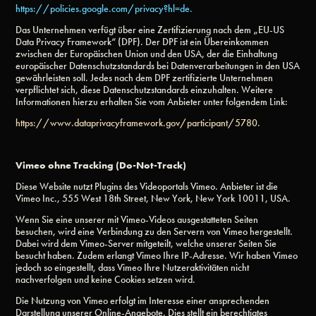
https://policies.google.com/privacy?hl=de.
Das Unternehmen verfügt über eine Zertifizierung nach dem „EU-US
Data Privacy Framework“ (DPF). Der DPF ist ein Übereinkommen
zwischen der Europäischen Union und den USA, der die Einhaltung
europäischer Datenschutzstandards bei Datenverarbeitungen in den USA
gewährleisten soll. Jedes nach dem DPF zertifizierte Unternehmen
verpflichtet sich, diese Datenschutzstandards einzuhalten. Weitere
Informationen hierzu erhalten Sie vom Anbieter unter folgendem Link:
https://www.dataprivacyframework.gov/participant/5780.
Vimeo ohne Tracking (Do-Not-Track)
Diese Website nutzt Plugins des Videoportals Vimeo. Anbieter ist die
Vimeo Inc., 555 West 18th Street, New York, New York 10011, USA.
Wenn Sie eine unserer mit Vimeo-Videos ausgestatteten Seiten
besuchen, wird eine Verbindung zu den Servern von Vimeo hergestellt.
Dabei wird dem Vimeo-Server mitgeteilt, welche unserer Seiten Sie
besucht haben. Zudem erlangt Vimeo Ihre IP-Adresse. Wir haben Vimeo
jedoch so eingestellt, dass Vimeo Ihre Nutzeraktivitäten nicht
nachverfolgen und keine Cookies setzen wird.
Die Nutzung von Vimeo erfolgt im Interesse einer ansprechenden
Darstellung unserer Online-Angebote. Dies stellt ein berechtigtes