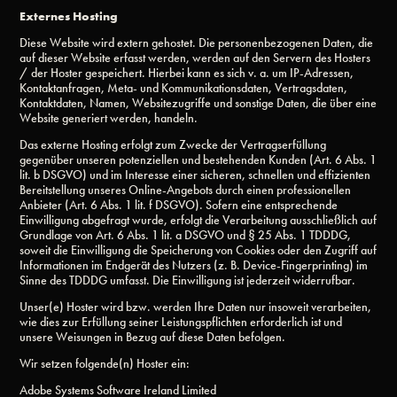
Externes Hosting
Diese Website wird extern gehostet. Die personenbezogenen Daten, die
auf dieser Website erfasst werden, werden auf den Servern des Hosters
/ der Hoster gespeichert. Hierbei kann es sich v. a. um IP-Adressen,
Kontaktanfragen, Meta- und Kommunikationsdaten, Vertragsdaten,
Kontaktdaten, Namen, Websitezugriffe und sonstige Daten, die über eine
Website generiert werden, handeln.
Das externe Hosting erfolgt zum Zwecke der Vertragserfüllung
gegenüber unseren potenziellen und bestehenden Kunden (Art. 6 Abs. 1
lit. b DSGVO) und im Interesse einer sicheren, schnellen und effizienten
Bereitstellung unseres Online-Angebots durch einen professionellen
Anbieter (Art. 6 Abs. 1 lit. f DSGVO). Sofern eine entsprechende
Einwilligung abgefragt wurde, erfolgt die Verarbeitung ausschließlich auf
Grundlage von Art. 6 Abs. 1 lit. a DSGVO und § 25 Abs. 1 TDDDG,
soweit die Einwilligung die Speicherung von Cookies oder den Zugriff auf
Informationen im Endgerät des Nutzers (z. B. Device-Fingerprinting) im
Sinne des TDDDG umfasst. Die Einwilligung ist jederzeit widerrufbar.
Unser(e) Hoster wird bzw. werden Ihre Daten nur insoweit verarbeiten,
wie dies zur Erfüllung seiner Leistungspflichten erforderlich ist und
unsere Weisungen in Bezug auf diese Daten befolgen.
Wir setzen folgende(n) Hoster ein:
Adobe Systems Software Ireland Limited