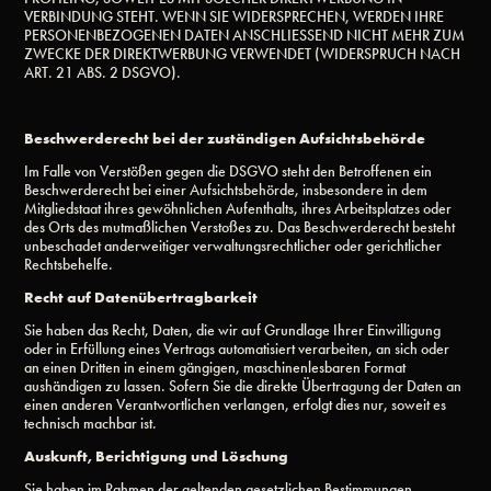
VERBINDUNG STEHT. WENN SIE WIDERSPRECHEN, WERDEN IHRE
PERSONENBEZOGENEN DATEN ANSCHLIESSEND NICHT MEHR ZUM
ZWECKE DER DIREKTWERBUNG VERWENDET (WIDERSPRUCH NACH
ART. 21 ABS. 2 DSGVO).
Beschwerderecht bei der zuständigen Aufsichtsbehörde
Im Falle von Verstößen gegen die DSGVO steht den Betroffenen ein
Beschwerderecht bei einer Aufsichtsbehörde, insbesondere in dem
Mitgliedstaat ihres gewöhnlichen Aufenthalts, ihres Arbeitsplatzes oder
des Orts des mutmaßlichen Verstoßes zu. Das Beschwerderecht besteht
unbeschadet anderweitiger verwaltungsrechtlicher oder gerichtlicher
Rechtsbehelfe.
Recht auf Datenübertragbarkeit
Sie haben das Recht, Daten, die wir auf Grundlage Ihrer Einwilligung
oder in Erfüllung eines Vertrags automatisiert verarbeiten, an sich oder
an einen Dritten in einem gängigen, maschinenlesbaren Format
aushändigen zu lassen. Sofern Sie die direkte Übertragung der Daten an
einen anderen Verantwortlichen verlangen, erfolgt dies nur, soweit es
technisch machbar ist.
Auskunft, Berichtigung und Löschung
Sie haben im Rahmen der geltenden gesetzlichen Bestimmungen