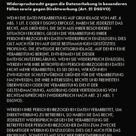
Widerspruchsrecht gegen die Datenerhebung in besonderen
Fällen sowie gegen Direktwerbung (Art. 21 DSGVO)
WENN DIE DATENVERARBEITUNG AUF GRUNDLAGE VON ART. 6
ABS. 1 LIT. E ODER F DSGVO ERFOLGT, HABEN SIE JEDERZEIT DAS
RECHT, AUS GRÜNDEN, DIE SICH AUS IHRER BESONDEREN
SITUATION ERGEBEN, GEGEN DIE VERARBEITUNG IHRER
PERSONENBEZOGENEN DATEN WIDERSPRUCH EINZULEGEN; DIES
GILT AUCH FÜR EIN AUF DIESE BESTIMMUNGEN GESTÜTZTES
PROFILING. DIE JEWEILIGE RECHTSGRUNDLAGE, AUF DENEN EINE
VERARBEITUNG BERUHT, ENTNEHMEN SIE DIESER
DATENSCHUTZERKLÄRUNG. WENN SIE WIDERSPRUCH EINLEGEN,
WERDEN WIR IHRE BETROFFENEN PERSONENBEZOGENEN DATEN
NICHT MEHR VERARBEITEN, ES SEI DENN, WIR KÖNNEN
ZWINGENDE SCHUTZWÜRDIGE GRÜNDE FÜR DIE VERARBEITUNG
NACHWEISEN, DIE IHRE INTERESSEN, RECHTE UND FREIHEITEN
ÜBERWIEGEN ODER DIE VERARBEITUNG DIENT DER
GELTENDMACHUNG, AUSÜBUNG ODER VERTEIDIGUNG VON
RECHTSANSPRÜCHEN (WIDERSPRUCH NACH ART. 21 ABS. 1
DSGVO).
WERDEN IHRE PERSONENBEZOGENEN DATEN VERARBEITET, UM
DIREKTWERBUNG ZU BETREIBEN, SO HABEN SIE DAS RECHT,
JEDERZEIT WIDERSPRUCH GEGEN DIE VERARBEITUNG SIE
BETREFFENDER PERSONENBEZOGENER DATEN ZUM ZWECKE
DERARTIGER WERBUNG EINZULEGEN; DIES GILT AUCH FÜR DAS
PROFILING, SOWEIT ES MIT SOLCHER DIREKTWERBUNG IN